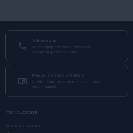
Televendas
Nossa equipe de consultores está
preparada para te auxiliar.
Manual do Sono Ortobom
Confira como ter sono melhores com o
nosso manual.
Institucional
Sobre a ortobom