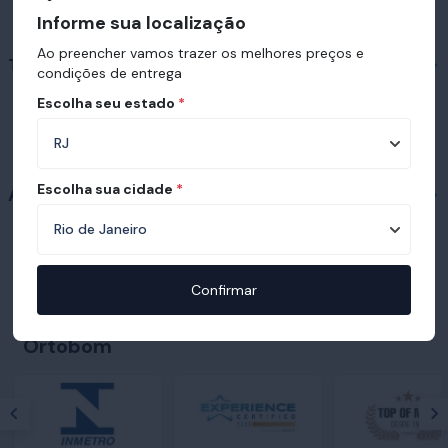
Informe sua localização
Ao preencher vamos trazer os melhores preços e
Travesseiros em destaque
condições de entrega
Escolha seu estado
*
Escolha sua cidade
*
Acessórios
Confirmar
Prêmios e certificações recebidas pelo
Ortobom