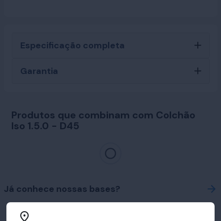
Especificação completa
Garantia
Produtos que combinam com Colchão
Iso 1.5.0 - D45
Já conhece nossas bases?