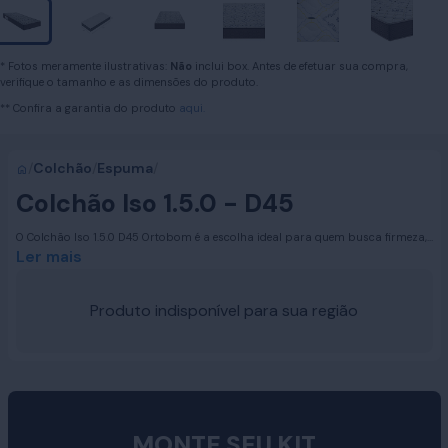
* Fotos meramente ilustrativas:
Não
inclui box. Antes de efetuar sua compra,
verifique o tamanho e as dimensões do produto.
** Confira a garantia do produto
aqui.
/
Colchão
/
Espuma
/
Colchão Iso 1.5.0 - D45
O Colchão Iso 1.5.0 D45 Ortobom é a escolha ideal para quem busca firmeza,
estabilidade e alta durabilidade. Produzido com espuma D45 Pró Aditivada de
Ler mais
Alta Performance que oferece excelente suporte e adaptação ao corpo. O
colchão suporta até 120 kg por pessoa, garantindo noites de sono seguras e
confortáveis. O tampo bordado em matelassê proporciona um toque de
Produto indisponível para sua região
aconchego, enquanto o revestimento em poliéster garante resistência e
durabilidade. Com tratamento antialérgico e antiácaro, mantém o ambiente
de sono mais saudável, sendo a escolha perfeita para quem valoriza
conforto, firmeza e qualidade em cada detalhe.
MONTE SEU KIT