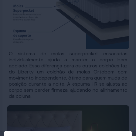
O sistema de molas superpocket ensacadas
individualmente ajuda a manter o corpo bem
apoiado. Essa diferença para os outros colchões faz
do Liberty um colchão de molas Ortobom com
movimento independente, ótimo para quem muda de
posição durante a noite. A espuma HR se ajusta ao
corpo sem perder firmeza, ajudando no alinhamento
da coluna.