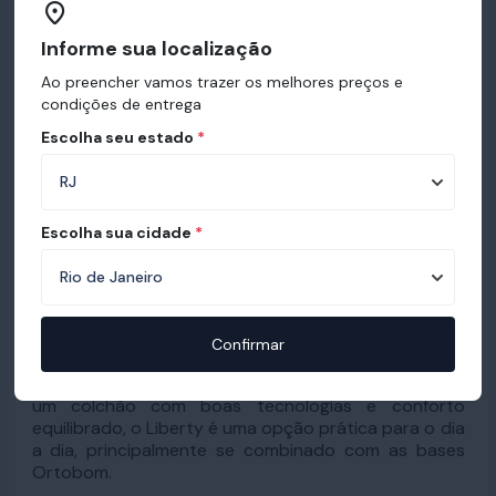
Informe sua localização
Ao preencher vamos trazer os melhores preços e
condições de entrega
Escolha seu estado
*
Escolha sua cidade
*
Com tecnologia No Turn, não é preciso virar o
colchão, o que facilita a rotina de quem busca um
colchão Ortobom com manutenção simples. O
acabamento em matelassê com espuma super soft
Confirmar
entrega um toque extra de maciez e um visual
moderno para o quarto. Em resumo, se você procura
um colchão com boas tecnologias e conforto
equilibrado, o Liberty é uma opção prática para o dia
a dia, principalmente se combinado com as bases
Ortobom.