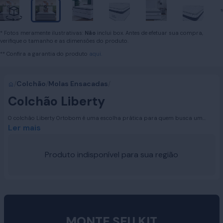
* Fotos meramente ilustrativas:
Não
inclui box. Antes de efetuar sua compra,
verifique o tamanho e as dimensões do produto.
** Confira a garantia do produto
aqui.
/
Colchão
/
Molas Ensacadas
/
Colchão Liberty
O colchão Liberty Ortobom é uma escolha prática para quem busca um
colchão Ortobom confortável e resistente. Ele combina molas ensacadas,
Ler mais
espuma de qualidade e acabamento suave para noites mais tranquilas.
Então, se você procura um colchão com suporte e durabilidade, o Liberty foi
feito para quem dorme sozinho e busca conforto todas as noites.
Produto indisponível para sua região
MONTE SEU KIT