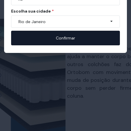
Escolha sua cidade
*
Rio de Janeiro
Confirmar
O sistema de molas supe
ajuda a manter o corpo b
outros colchões faz d
Ortobom com movimento
muda de posição durante
corpo sem perder firm
coluna.