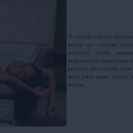
O colchão Liberty Ortob
busca um colchão Ortob
combina molas ensac
acabamento suave para noi
procura um colchão com su
feito para quem dorme s
noites.