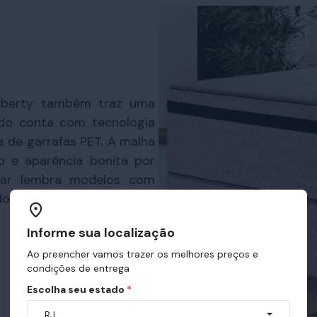
Liberty também traz uma
ido conta com tecnologia
s de garrafas PET. A malha
o e aparência bonita por
tar lembra modelos com
ndo mais aconchego desde
Informe sua localização
Ao preencher vamos trazer os melhores preços e
condições de entrega
Escolha seu estado
*
RJ