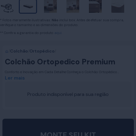
* Fotos meramente ilustrativas:
Não
inclui box. Antes de efetuar sua compra,
verifique o tamanho e as dimensões do produto.
** Confira a garantia do produto
aqui.
/
Colchão
/
Ortopédico
/
Colchão Ortopedico Premium
Conforto e Inovação em Cada Detalhe Conheça o Colchão Ortopédico
Premium da Ortobom, um verdadeiro marco de qualidade e conforto. Com
Ler mais
sua espuma ultra firme de alta performance, este colchão oferece suporte
excepcional e durabilidade prolongada.
Produto indisponível para sua região
MONTE SEU KIT