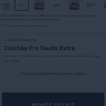
* Fotos meramente ilustrativas:
Não
inclui box. Antes de efetuar sua compra,
verifique o tamanho e as dimensões do produto.
** Confira a garantia do produto
aqui.
/
Colchão
/
Espuma
/
Colchão Pro Saude Extra
O Colchão Pró Saúde Extra&nbsp; é um convite diário ao cuidado com você,
ele foi desenvolvido para quem busca firmeza e bem-estar em um produto
Ler mais
que reúne conforto, resistência e um toque de sofisticação. Com design
moderno e acabamento elegante, o Pro Saúde Extra proporciona noites de
descanso ininteruptas e reparadoras, além de compor perfeitamente bem
Produto indisponível para sua região
qualquer ambiente.
MONTE SEU KIT