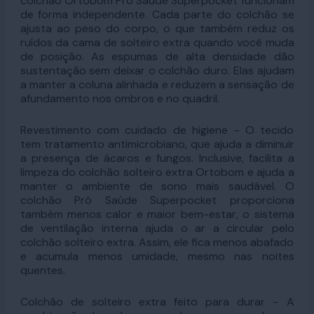
colchão Ortobom Pró Saúde Superpocket funcionam
de forma independente. Cada parte do colchão se
ajusta ao peso do corpo, o que também reduz os
ruídos da cama de solteiro extra quando você muda
de posição. As espumas de alta densidade dão
sustentação sem deixar o colchão duro. Elas ajudam
a manter a coluna alinhada e reduzem a sensação de
afundamento nos ombros e no quadril.
Revestimento com cuidado de higiene - O tecido
tem tratamento antimicrobiano, que ajuda a diminuir
a presença de ácaros e fungos. Inclusive, facilita a
limpeza do colchão solteiro extra Ortobom e ajuda a
manter o ambiente de sono mais saudável. O
colchão Pró Saúde Superpocket proporciona
também menos calor e maior bem-estar, o sistema
de ventilação interna ajuda o ar a circular pelo
colchão solteiro extra. Assim, ele fica menos abafado
e acumula menos umidade, mesmo nas noites
quentes.
Colchão de solteiro extra feito para durar - A