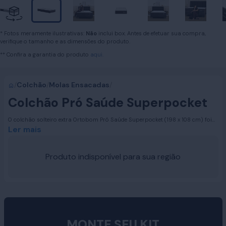
* Fotos meramente ilustrativas:
Não
inclui box. Antes de efetuar sua compra,
verifique o tamanho e as dimensões do produto.
** Confira a garantia do produto
aqui.
/
Colchão
/
Molas Ensacadas
/
Colchão Pró Saúde Superpocket
O colchão solteiro extra Ortobom Pró Saúde Superpocket (198 x 108 cm) foi
feito para quem dorme sozinho, mas não gosta de cama apertada. São 20
Ler mais
cm a mais de largura e 10 cm a mais de comprimento que o solteiro comum,
o que ajuda quem é mais alto ou se mexe bastante durante a noite. No deitar,
entrega apoio estável sem dureza por conta das suas tecnologias e qualidade
Produto indisponível para sua região
Ortobom. Saiba mais sobre todas as características deste modelo:
MONTE SEU KIT