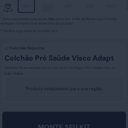
* Fotos meramente ilustrativas:
Não
inclui box. Antes de efetuar sua compra,
verifique o tamanho e as dimensões do produto.
** Confira a garantia do produto
aqui.
/
Colchão
/
Espuma
/
Colchão Pró Saúde Visco Adapt
Conforto Personalizado para o Seu Sono. Conheça o Pró-Saúde Visco, o
colchão ideal para acompanhar a Base Elétrica Articulada Ortobom.
Ler mais
Projetado para oferecer flexibilidade e conforto incomparáveis, ele se ajusta
perfeitamente aos movimentos da base, garantindo um sono tranquilo e
revigorante. Com espumas de alta tecnologia e performance diferenciada, este
Produto indisponível para sua região
colchão proporciona suporte adequado e conforto máximo para o seu
corpo.
MONTE SEU KIT