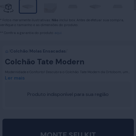
* Fotos meramente ilustrativas:
Não
inclui box. Antes de efetuar sua compra,
verifique o tamanho e as dimensões do produto.
** Confira a garantia do produto
aqui.
/
Colchão
/
Molas Ensacadas
/
Colchão Tate Modern
Modernidade e Conforto! Descubra o Colchão Tate Modern da Ortobom, uma
fusão perfeita de design contemporâneo e conforto excepcional. Inspirado no
Ler mais
icônico Tate Modern de Londres, este colchão incorpora modernidade e
inovação, oferecendo uma experiência de sono que transforma suas noites.
Com linhas retas e formas limpas, ele reflete o que há de mais avançado em
Produto indisponível para sua região
termos de estética e funcionalidade.
MONTE SEU KIT