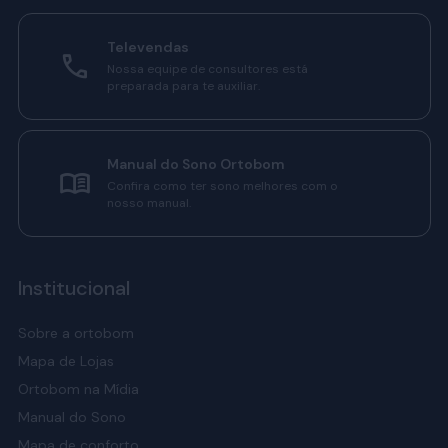
Televendas
Nossa equipe de consultores está
preparada para te auxiliar.
Manual do Sono Ortobom
Confira como ter sono melhores com o
nosso manual.
Institucional
Sobre a ortobom
Mapa de Lojas
Ortobom na Mídia
Manual do Sono
Mapa de conforto