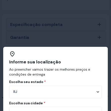
Especificação completa
Garantia
Produtos que combinam com Hospitalar
Informe sua localização
D33
Ao preencher vamos trazer os melhores preços e
condições de entrega
Escolha seu estado
*
Já conhece nossas bases?
Escolha sua cidade
*