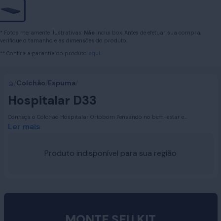
* Fotos meramente ilustrativas:
Não
inclui box. Antes de efetuar sua compra,
verifique o tamanho e as dimensões do produto.
** Confira a garantia do produto
aqui.
/
Colchão
/
Espuma
/
Hospitalar D33
Conheça o Colchão Hospitalar Ortobom Pensando no bem-estar e
recuperação de pessoas hospitalizadas, a Ortobom apresenta o Colchão
Ler mais
Hospitalar. Projetado para oferecer suporte necessário ao corpo, ele conta
com uma placa de espuma de alta performance D33 à base de soja. Ideal
para proporcionar conforto e apoio durante todo o período de recuperação.
Produto indisponível para sua região
MONTE SEU KIT