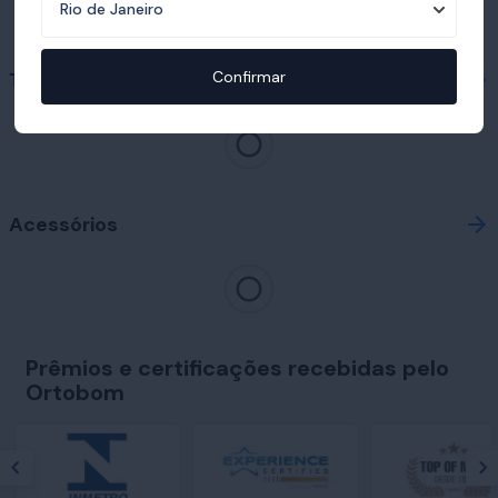
Travesseiros em destaque
Confirmar
Acessórios
Prêmios e certificações recebidas pelo
Ortobom