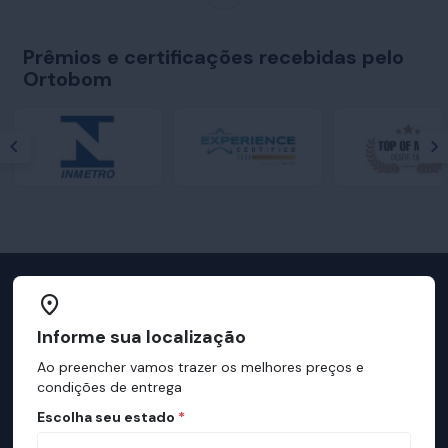
Prêmios e certificações recebidas pelo
Ortobom
Televendas
Informe sua localização
Nossa equipe de consultores está
preparada para te auxiliar.
Ao preencher vamos trazer os melhores preços e
condições de entrega
Escolha seu estado
*
Manual do Sono Ortobom