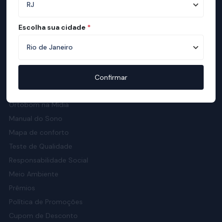
Confira como ter sono melhores com o
nosso manual.
Escolha sua cidade
*
Institucional
Sobre a ortobom
Confirmar
Mapa de Lojas
Ortobom na Mídia
Manual do Sono
Mapa de conforto
Teste de Qualidade
Responsabilidade Social
Meio Ambiente
Prêmios
Política de Promoções
Cupom de Desconto