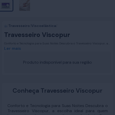
/
Travesseiro
/
Viscoelástica
/
Travesseiro Viscopur
Conforto e Tecnologia para Suas Noites Descubra o Travesseiro Viscopur, a
escolha ideal para quem busca noites de sono tranquilas e confortáveis. Com
Ler mais
altura média, ele é perfeito para quem dorme de costas ou de bruços. Sua
espuma Viscoelástica, desenvolvida a partir de tecnologia da Nasa, se adapta
aos contornos do corpo, proporcionando alívio de pressões e tensões.
Produto indisponível para sua região
Conheça Travesseiro Viscopur
Conforto e Tecnologia para Suas Noites Descubra o
Travesseiro Viscopur, a escolha ideal para quem