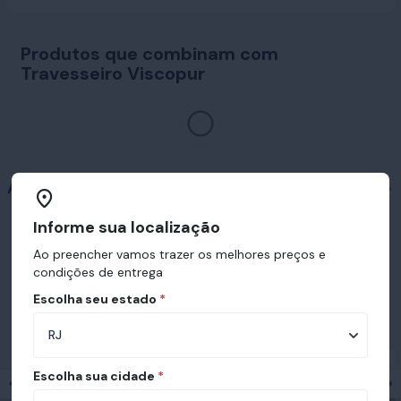
Produtos que combinam com
Travesseiro Viscopur
Acessórios
Informe sua localização
Ao preencher vamos trazer os melhores preços e
condições de entrega
Escolha seu estado
*
Prêmios e certificações recebidas pelo
Ortobom
Escolha sua cidade
*