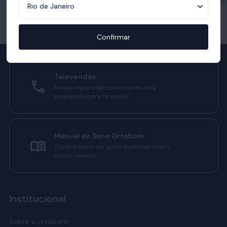
Confirmar
Televendas
Nossa equipe de consultores está
preparada para te auxiliar.
Manual do Sono Ortobom
Confira como ter sono melhores com o
nosso manual.
Institucional
Sobre a ortobom