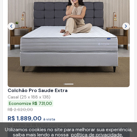
Imagem anterior
Próx
Colchão Pro Saude Extra
Casal (25 x 188 x 138)
Economize R$ 731,00
R$ 2.620,00
R$ 1.889,00
à vista
ou até
21x de R$ 112,00
com juros
Utilizamos cookies no site para melhorar sua experiência,
Comprar
saiba mais lendo a nossa
política de privacidade.