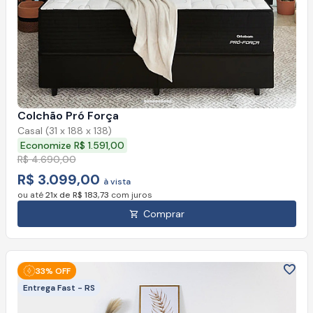
Colchão Pró Força
Casal (31 x 188 x 138)
Economize R$ 1.591,00
R$ 4.690,00
R$ 3.099,00
à vista
ou até
21x de R$ 183,73
com juros
Comprar
33% OFF
Entrega Fast - RS