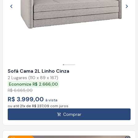
Imagem anterior
Próx
Sofá Cama 2L Linho Cinza
2 Lugares (110 x 89 x 167)
Economize R$ 2.666,00
R$ 6.665,00
R$ 3.999,00
à vista
ou até
21x de R$ 237,09
com juros
Comprar