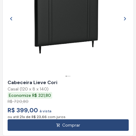
Imagem anterior
Próx
Cabeceira Lieve Cori
Casal (120 x 8 x 140)
Economize R$ 321,80
R$ 720,80
R$ 399,00
à vista
ou até
21x de R$ 23,66
com juros
Comprar