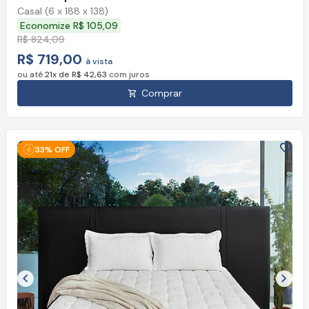
Casal (6 x 188 x 138)
Economize R$ 105,09
R$ 824,09
R$ 719,00
à vista
ou até
21x de R$ 42,63
com juros
Comprar
33% OFF
Imagem anterior
Próx