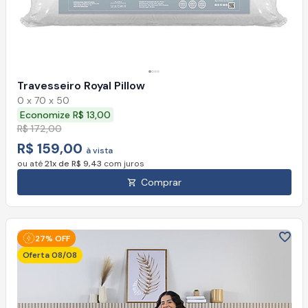
Travesseiro Royal Pillow
0 x 70 x 50
Economize R$ 13,00
R$ 172,00
R$ 159,00
à vista
ou até
21x de R$ 9,43
com juros
Comprar
27% OFF
Oferta 08/08