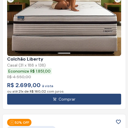
Imagem anterior
Próx
Colchão Liberty
Casal (31 x 188 x 138)
Economize R$ 1.851,00
R$ 4.550,00
R$ 2.699,00
à vista
ou até
21x de R$ 160,02
com juros
Comprar
52% OFF