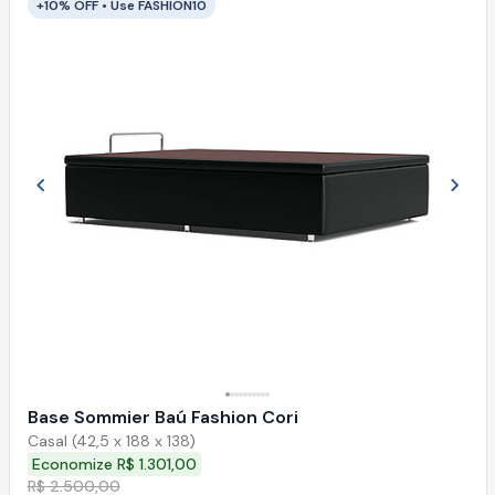
+10% OFF • Use FASHION10
Imagem anterior
Próx
Base Sommier Baú Fashion Cori
Casal (42,5 x 188 x 138)
Economize R$ 1.301,00
R$ 2.500,00