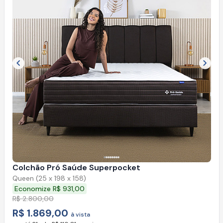
Imagem anterior
Próx
Colchão Pró Saúde Superpocket
Queen (25 x 198 x 158)
Economize R$ 931,00
R$ 2.800,00
R$ 1.869,00
à vista