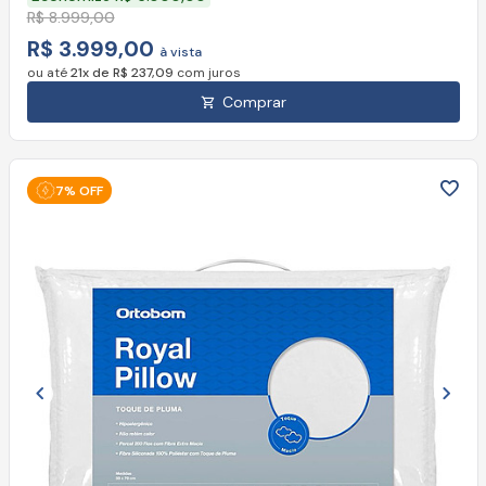
R$ 8.999,00
R$ 3.999,00
à vista
ou até
21x de R$ 237,09
com juros
Comprar
7% OFF
Imagem anterior
Próx