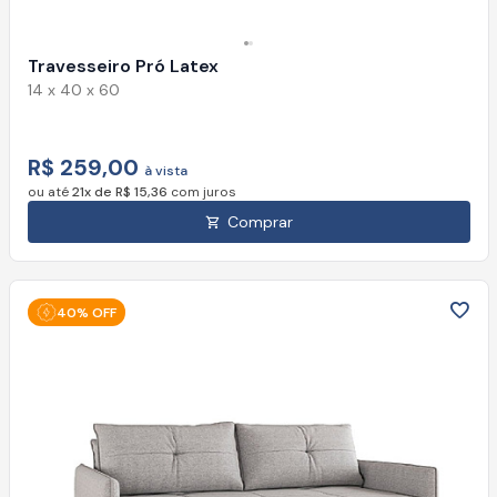
Travesseiro Pró Latex
14 x 40 x 60
R$ 259,00
à vista
ou até
21x de R$ 15,36
com juros
Comprar
40% OFF