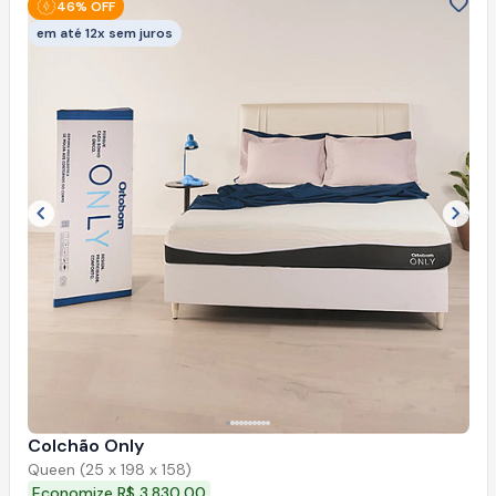
46% OFF
em até 12x sem juros
Imagem anterior
Próx
Colchão Only
Queen (25 x 198 x 158)
Economize R$ 3.830,00