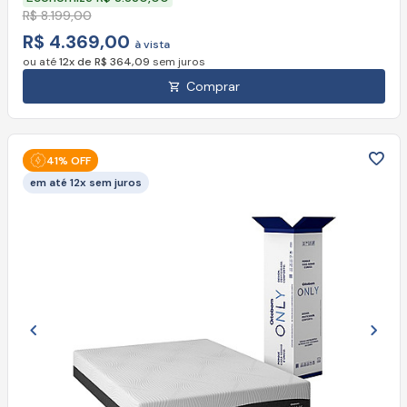
R$ 8.199,00
R$ 4.369,00
à vista
ou até
12x de R$ 364,09
sem juros
Comprar
41% OFF
em até 12x sem juros
Imagem anterior
Próx