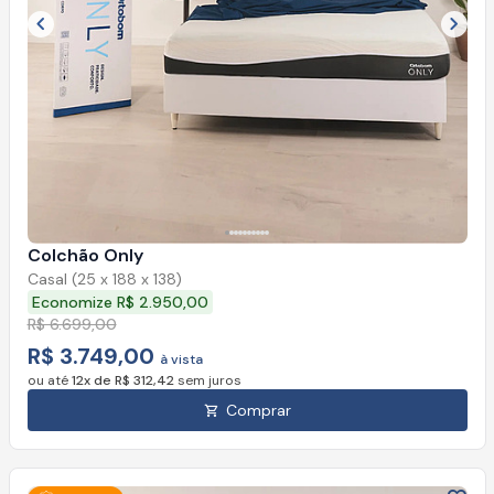
Imagem anterior
Próx
Colchão Only
Casal (25 x 188 x 138)
Economize R$ 2.950,00
R$ 6.699,00
R$ 3.749,00
à vista
ou até
12x de R$ 312,42
sem juros
Comprar