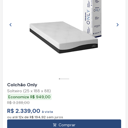
Imagem anterior
Próx
Colchão Only
Solteiro (25 x 188 x 88)
Economize R$ 949,00
R$ 3.288,00
R$ 2.339,00
à vista
ou até
12x de R$ 194,92
sem juros
Comprar